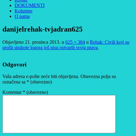
DOKUMENTI
Kolumne
O nama
danijelrehak-tvjadran625
Objavljeno
21. prosinca 2013.
u
625 × 384
u
Rehak: Civili koji su
prošli strahote logora još nisu ostvarili svoja prava
.
Odgovori
Vaša adresa e-pošte neće biti objavljena.
Obavezna polja su
označena sa
* (obavezno)
Komentar
* (obavezno)