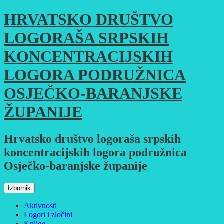
Skoči
HRVATSKO DRUŠTVO
do
sadržaja
LOGORAŠA SRPSKIH
KONCENTRACIJSKIH
LOGORA PODRUŽNICA
OSJEČKO-BARANJSKE
ŽUPANIJE
Hrvatsko društvo logoraša srpskih
koncentracijskih logora podružnica
Osječko-baranjske županije
Izbornik
Aktivnosti
Logori i zločini
Knjige