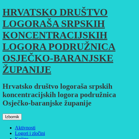
Skoči
HRVATSKO DRUŠTVO
do
sadržaja
LOGORAŠA SRPSKIH
KONCENTRACIJSKIH
LOGORA PODRUŽNICA
OSJEČKO-BARANJSKE
ŽUPANIJE
Hrvatsko društvo logoraša srpskih
koncentracijskih logora podružnica
Osječko-baranjske županije
Izbornik
Aktivnosti
Logori i zločini
Knjige