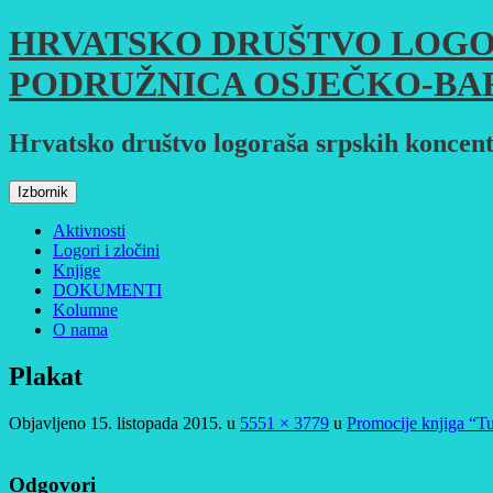
Skoči
HRVATSKO DRUŠTVO LOGO
do
sadržaja
PODRUŽNICA OSJEČKO-BA
Hrvatsko društvo logoraša srpskih koncent
Izbornik
Aktivnosti
Logori i zločini
Knjige
DOKUMENTI
Kolumne
O nama
Plakat
Objavljeno
15. listopada 2015.
u
5551 × 3779
u
Promocije knjiga “T
Odgovori