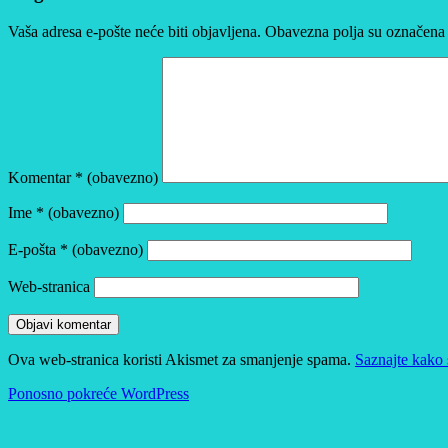
Vaša adresa e-pošte neće biti objavljena.
Obavezna polja su označena
Komentar
* (obavezno)
Ime
* (obavezno)
E-pošta
* (obavezno)
Web-stranica
Ova web-stranica koristi Akismet za smanjenje spama.
Saznajte kako 
Ponosno pokreće WordPress