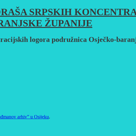
RAŠA SRPSKIH KONCENTRA
RANJSKE ŽUPANIJE
racijskih logora podružnica Osječko-baran
uđmanov arhiv” u Osijeku
.