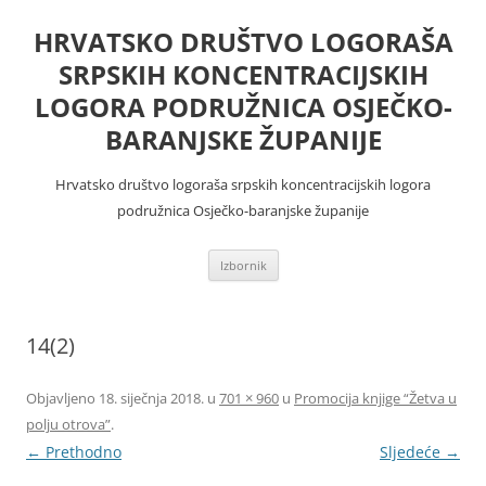
Skoči
do
HRVATSKO DRUŠTVO LOGORAŠA
sadržaja
SRPSKIH KONCENTRACIJSKIH
LOGORA PODRUŽNICA OSJEČKO-
BARANJSKE ŽUPANIJE
Hrvatsko društvo logoraša srpskih koncentracijskih logora
podružnica Osječko-baranjske županije
Izbornik
14(2)
Objavljeno
18. siječnja 2018.
u
701 × 960
u
Promocija knjige “Žetva u
polju otrova”
.
← Prethodno
Sljedeće →