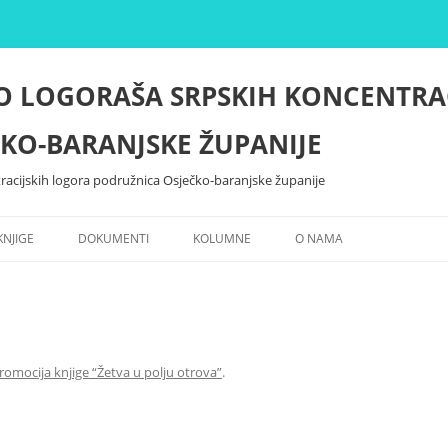
O LOGORAŠA SRPSKIH KONCENTRA
KO-BARANJSKE ŽUPANIJE
racijskih logora podružnica Osječko-baranjske županije
KNJIGE
DOKUMENTI
KOLUMNE
O NAMA
romocija knjige “Žetva u polju otrova”
.