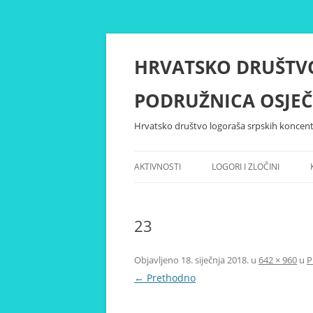
Skoči
do
sadržaja
HRVATSKO DRUŠTV
PODRUŽNICA OSJEČ
Hrvatsko društvo logoraša srpskih koncent
AKTIVNOSTI
LOGORI I ZLOČINI
23
Objavljeno
18. siječnja 2018.
u
642 × 960
u
P
← Prethodno