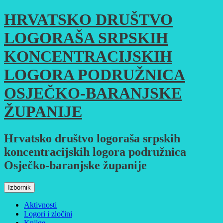
Skoči
HRVATSKO DRUŠTVO
do
sadržaja
LOGORAŠA SRPSKIH
KONCENTRACIJSKIH
LOGORA PODRUŽNICA
OSJEČKO-BARANJSKE
ŽUPANIJE
Hrvatsko društvo logoraša srpskih
koncentracijskih logora podružnica
Osječko-baranjske županije
Izbornik
Aktivnosti
Logori i zločini
Knjige