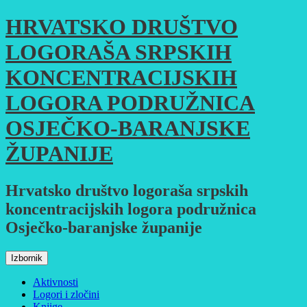
Skoči
HRVATSKO DRUŠTVO
do
sadržaja
LOGORAŠA SRPSKIH
KONCENTRACIJSKIH
LOGORA PODRUŽNICA
OSJEČKO-BARANJSKE
ŽUPANIJE
Hrvatsko društvo logoraša srpskih
koncentracijskih logora podružnica
Osječko-baranjske županije
Izbornik
Aktivnosti
Logori i zločini
Knjige