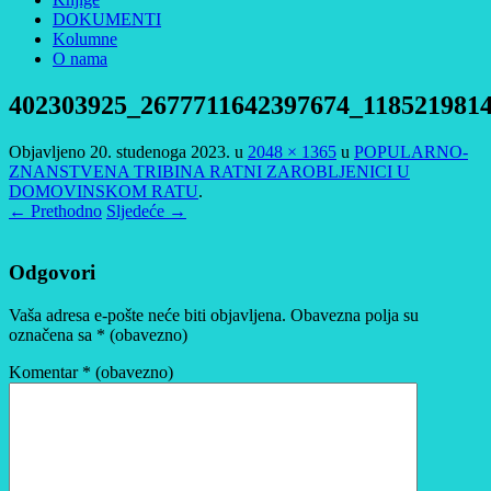
DOKUMENTI
Kolumne
O nama
402303925_2677711642397674_118521981
Objavljeno
20. studenoga 2023.
u
2048 × 1365
u
POPULARNO-
ZNANSTVENA TRIBINA RATNI ZAROBLJENICI U
DOMOVINSKOM RATU
.
← Prethodno
Sljedeće →
Odgovori
Vaša adresa e-pošte neće biti objavljena.
Obavezna polja su
označena sa
* (obavezno)
Komentar
* (obavezno)