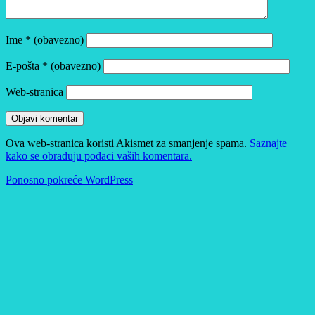
Ime
* (obavezno)
E-pošta
* (obavezno)
Web-stranica
Ova web-stranica koristi Akismet za smanjenje spama.
Saznajte
kako se obrađuju podaci vaših komentara.
Ponosno pokreće WordPress