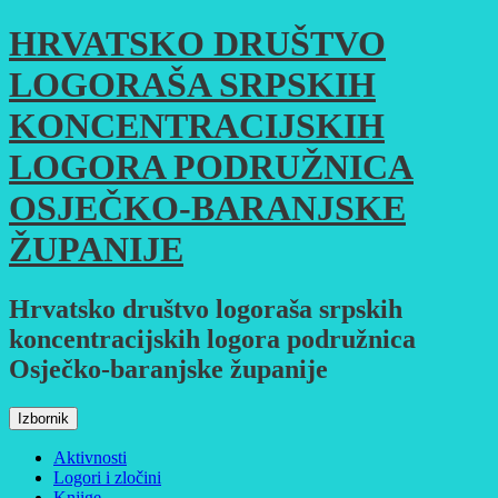
Skoči
HRVATSKO DRUŠTVO
do
sadržaja
LOGORAŠA SRPSKIH
KONCENTRACIJSKIH
LOGORA PODRUŽNICA
OSJEČKO-BARANJSKE
ŽUPANIJE
Hrvatsko društvo logoraša srpskih
koncentracijskih logora podružnica
Osječko-baranjske županije
Izbornik
Aktivnosti
Logori i zločini
Knjige