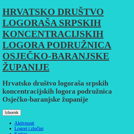
Skoči
HRVATSKO DRUŠTVO
do
sadržaja
LOGORAŠA SRPSKIH
KONCENTRACIJSKIH
LOGORA PODRUŽNICA
OSJEČKO-BARANJSKE
ŽUPANIJE
Hrvatsko društvo logoraša srpskih
koncentracijskih logora podružnica
Osječko-baranjske županije
Izbornik
Aktivnosti
Logori i zločini
Knjige