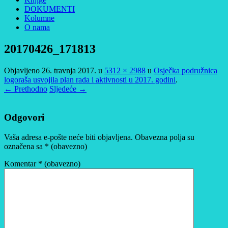
DOKUMENTI
Kolumne
O nama
20170426_171813
Objavljeno
26. travnja 2017.
u
5312 × 2988
u
Osječka podružnica
logoraša usvojila plan rada i aktivnosti u 2017. godini
.
← Prethodno
Sljedeće →
Odgovori
Vaša adresa e-pošte neće biti objavljena.
Obavezna polja su
označena sa
* (obavezno)
Komentar
* (obavezno)