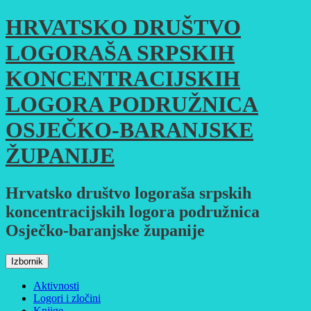
Skoči
HRVATSKO DRUŠTVO
do
sadržaja
LOGORAŠA SRPSKIH
KONCENTRACIJSKIH
LOGORA PODRUŽNICA
OSJEČKO-BARANJSKE
ŽUPANIJE
Hrvatsko društvo logoraša srpskih
koncentracijskih logora podružnica
Osječko-baranjske županije
Izbornik
Aktivnosti
Logori i zločini
Knjige