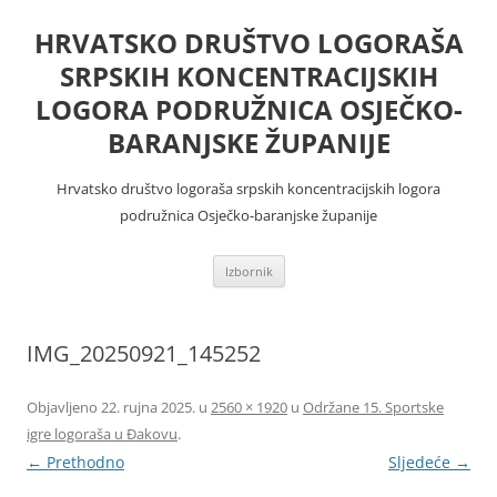
Skoči
do
HRVATSKO DRUŠTVO LOGORAŠA
sadržaja
SRPSKIH KONCENTRACIJSKIH
LOGORA PODRUŽNICA OSJEČKO-
BARANJSKE ŽUPANIJE
Hrvatsko društvo logoraša srpskih koncentracijskih logora
podružnica Osječko-baranjske županije
Izbornik
IMG_20250921_145252
Objavljeno
22. rujna 2025.
u
2560 × 1920
u
Održane 15. Sportske
igre logoraša u Đakovu
.
← Prethodno
Sljedeće →