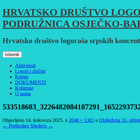
Skoči
HRVATSKO DRUŠTVO LOGO
do
sadržaja
PODRUŽNICA OSJEČKO-BA
Hrvatsko društvo logoraša srpskih koncent
Izbornik
Aktivnosti
Logori i zločini
Knjige
DOKUMENTI
Kolumne
O nama
533518683_3226482084187291_165229373
Objavljeno
14. kolovoza 2025.
u
2048 × 1365
u
Obilježena 33. oblje
← Prethodno
Sljedeće →