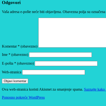
Odgovori
Vaša adresa e-pošte neće biti objavljena.
Obavezna polja su označena
Komentar
* (obavezno)
Ime
* (obavezno)
E-pošta
* (obavezno)
Web-stranica
Ova web-stranica koristi Akismet za smanjenje spama.
Saznajte kako 
Ponosno pokreće WordPress