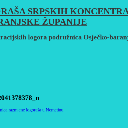
RAŠA SRPSKIH KONCENTRA
RANJSKE ŽUPANIJE
racijskih logora podružnica Osječko-baran
2041378378_n
tnica razmjene logoraša u Nemetinu
.