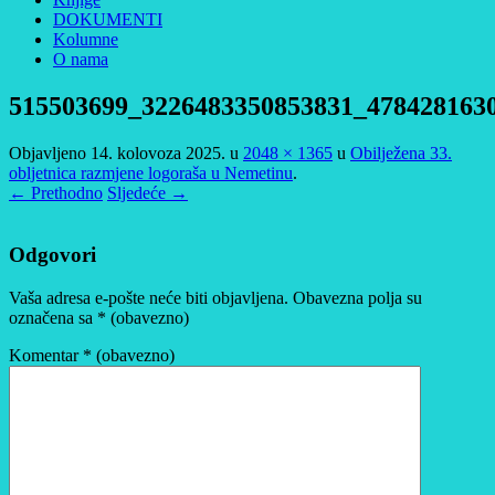
DOKUMENTI
Kolumne
O nama
515503699_3226483350853831_478428163
Objavljeno
14. kolovoza 2025.
u
2048 × 1365
u
Obilježena 33.
obljetnica razmjene logoraša u Nemetinu
.
← Prethodno
Sljedeće →
Odgovori
Vaša adresa e-pošte neće biti objavljena.
Obavezna polja su
označena sa
* (obavezno)
Komentar
* (obavezno)