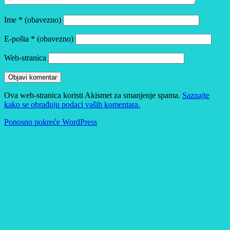
Ime
* (obavezno)
E-pošta
* (obavezno)
Web-stranica
Ova web-stranica koristi Akismet za smanjenje spama.
Saznajte
kako se obrađuju podaci vaših komentara.
Ponosno pokreće WordPress