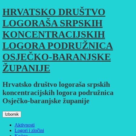
Skoči
HRVATSKO DRUŠTVO
do
sadržaja
LOGORAŠA SRPSKIH
KONCENTRACIJSKIH
LOGORA PODRUŽNICA
OSJEČKO-BARANJSKE
ŽUPANIJE
Hrvatsko društvo logoraša srpskih
koncentracijskih logora podružnica
Osječko-baranjske županije
Izbornik
Aktivnosti
Logori i zločini
Knjige