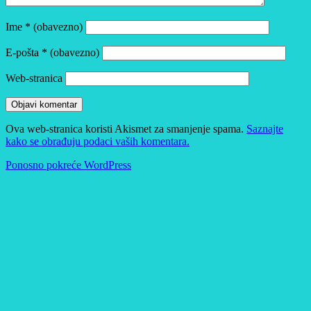
Ime
* (obavezno)
E-pošta
* (obavezno)
Web-stranica
Ova web-stranica koristi Akismet za smanjenje spama.
Saznajte
kako se obrađuju podaci vaših komentara.
Ponosno pokreće WordPress