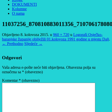
DOKUMENTI
Kolumne
O nama
11037256_870810883011356_71070617808
Objavljeno
8. kolovoza 2015.
u
960 × 720
u
Logoraši Osječko-
baranjske županije obilježili 01.kolovoza 1991 godine u mjestu Dalj
.
← Prethodno
Sljedeće →
Odgovori
Vaša adresa e-pošte neće biti objavljena.
Obavezna polja su
označena sa
* (obavezno)
Komentar
* (obavezno)