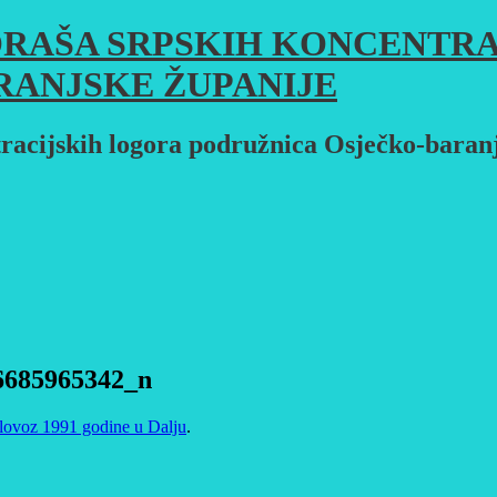
RAŠA SRPSKIH KONCENTRA
RANJSKE ŽUPANIJE
racijskih logora podružnica Osječko-baran
6685965342_n
kolovoz 1991 godine u Dalju
.