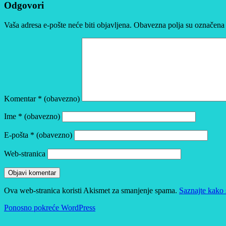
Odgovori
Vaša adresa e-pošte neće biti objavljena.
Obavezna polja su označena
Komentar
* (obavezno)
Ime
* (obavezno)
E-pošta
* (obavezno)
Web-stranica
Ova web-stranica koristi Akismet za smanjenje spama.
Saznajte kako 
Ponosno pokreće WordPress