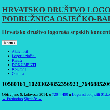
Skoči
HRVATSKO DRUŠTVO LOGO
do
sadržaja
PODRUŽNICA OSJEČKO-BA
Hrvatsko društvo logoraša srpskih koncent
Izbornik
Aktivnosti
Logori i zločini
Knjige
DOKUMENTI
Kolumne
O nama
10580161_10203024852356923_764688520
Objavljeno
8. kolovoza 2014.
u
720 × 480
u
Logoraši obilježili 01.
← Prethodno
Sljedeće →