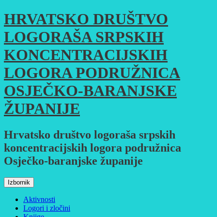
Skoči
HRVATSKO DRUŠTVO
do
sadržaja
LOGORAŠA SRPSKIH
KONCENTRACIJSKIH
LOGORA PODRUŽNICA
OSJEČKO-BARANJSKE
ŽUPANIJE
Hrvatsko društvo logoraša srpskih
koncentracijskih logora podružnica
Osječko-baranjske županije
Izbornik
Aktivnosti
Logori i zločini
Knjige