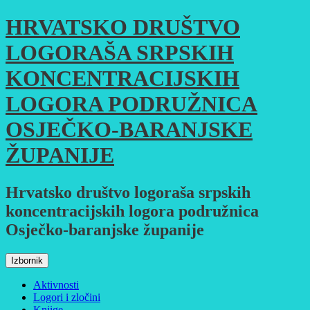
Skoči
HRVATSKO DRUŠTVO
do
sadržaja
LOGORAŠA SRPSKIH
KONCENTRACIJSKIH
LOGORA PODRUŽNICA
OSJEČKO-BARANJSKE
ŽUPANIJE
Hrvatsko društvo logoraša srpskih
koncentracijskih logora podružnica
Osječko-baranjske županije
Izbornik
Aktivnosti
Logori i zločini
Knjige