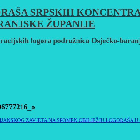
RAŠA SRPSKIH KONCENTRA
RANJSKE ŽUPANIJE
racijskih logora podružnica Osječko-baran
96777216_o
JANSKOG ZAVJETA NA SPOMEN OBILJEŽJU LOGORAŠA U