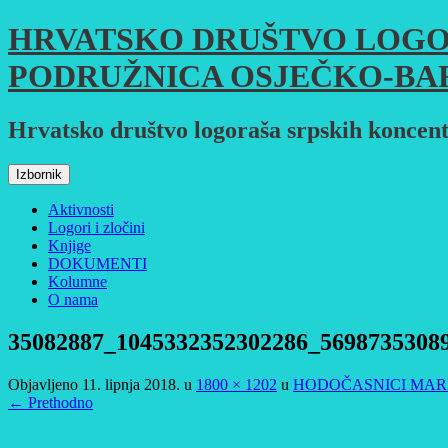
Skoči
HRVATSKO DRUŠTVO LOGO
do
sadržaja
PODRUŽNICA OSJEČKO-BA
Hrvatsko društvo logoraša srpskih koncent
Izbornik
Aktivnosti
Logori i zločini
Knjige
DOKUMENTI
Kolumne
O nama
35082887_1045332352302286_5698735308
Objavljeno
11. lipnja 2018.
u
1800 × 1202
u
HODOČASNICI MARI
← Prethodno