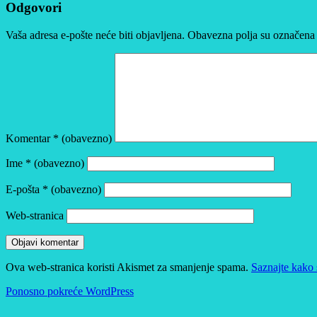
Odgovori
Vaša adresa e-pošte neće biti objavljena.
Obavezna polja su označena
Komentar
* (obavezno)
Ime
* (obavezno)
E-pošta
* (obavezno)
Web-stranica
Ova web-stranica koristi Akismet za smanjenje spama.
Saznajte kako 
Ponosno pokreće WordPress