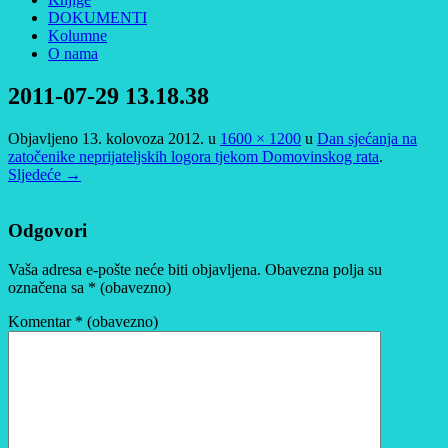
DOKUMENTI
Kolumne
O nama
2011-07-29 13.18.38
Objavljeno
13. kolovoza 2012.
u
1600 × 1200
u
Dan sjećanja na
zatočenike neprijateljskih logora tjekom Domovinskog rata
.
Sljedeće →
Odgovori
Vaša adresa e-pošte neće biti objavljena.
Obavezna polja su
označena sa
* (obavezno)
Komentar
* (obavezno)