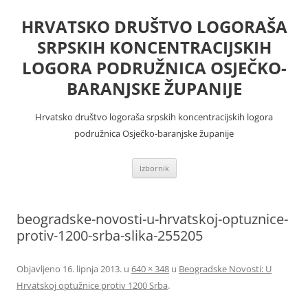
Skoči
do
HRVATSKO DRUŠTVO LOGORAŠA
sadržaja
SRPSKIH KONCENTRACIJSKIH
LOGORA PODRUŽNICA OSJEČKO-
BARANJSKE ŽUPANIJE
Hrvatsko društvo logoraša srpskih koncentracijskih logora
podružnica Osječko-baranjske županije
Izbornik
beogradske-novosti-u-hrvatskoj-optuznice-
protiv-1200-srba-slika-255205
Objavljeno
16. lipnja 2013.
u
640 × 348
u
Beogradske Novosti: U
Hrvatskoj optužnice protiv 1200 Srba
.