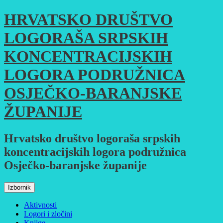
Skoči
HRVATSKO DRUŠTVO
do
sadržaja
LOGORAŠA SRPSKIH
KONCENTRACIJSKIH
LOGORA PODRUŽNICA
OSJEČKO-BARANJSKE
ŽUPANIJE
Hrvatsko društvo logoraša srpskih
koncentracijskih logora podružnica
Osječko-baranjske županije
Izbornik
Aktivnosti
Logori i zločini
Knjige