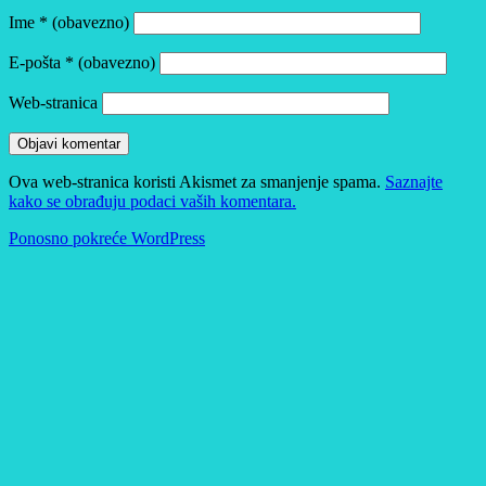
Ime
* (obavezno)
E-pošta
* (obavezno)
Web-stranica
Ova web-stranica koristi Akismet za smanjenje spama.
Saznajte
kako se obrađuju podaci vaših komentara.
Ponosno pokreće WordPress