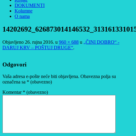
DOKUMENTI
Kolumne
O nama
14202692_626873014146532_31316133101
Objavljeno
26. rujna 2016.
u
960 × 688
u
„ČINI DOBRO“ -
DARUJ KRV – POŠTUJ DRUGE“
.
Odgovori
Vaša adresa e-pošte neće biti objavljena.
Obavezna polja su
označena sa
* (obavezno)
Komentar
* (obavezno)