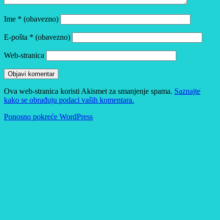
Ime
* (obavezno)
E-pošta
* (obavezno)
Web-stranica
Ova web-stranica koristi Akismet za smanjenje spama.
Saznajte
kako se obrađuju podaci vaših komentara.
Ponosno pokreće WordPress