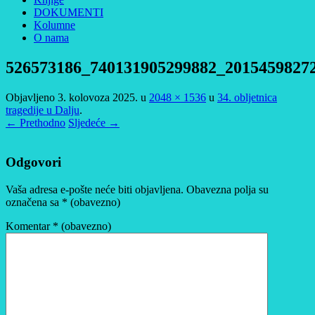
DOKUMENTI
Kolumne
O nama
526573186_740131905299882_2015459827
Objavljeno
3. kolovoza 2025.
u
2048 × 1536
u
34. obljetnica
tragedije u Dalju
.
← Prethodno
Sljedeće →
Odgovori
Vaša adresa e-pošte neće biti objavljena.
Obavezna polja su
označena sa
* (obavezno)
Komentar
* (obavezno)