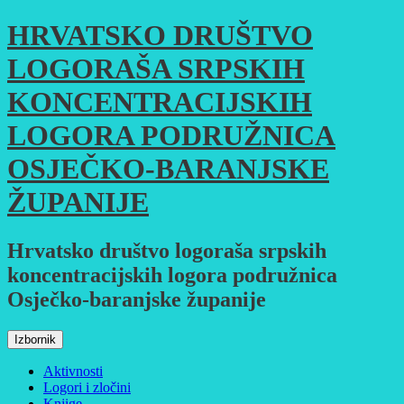
Skoči
HRVATSKO DRUŠTVO
do
sadržaja
LOGORAŠA SRPSKIH
KONCENTRACIJSKIH
LOGORA PODRUŽNICA
OSJEČKO-BARANJSKE
ŽUPANIJE
Hrvatsko društvo logoraša srpskih
koncentracijskih logora podružnica
Osječko-baranjske županije
Izbornik
Aktivnosti
Logori i zločini
Knjige