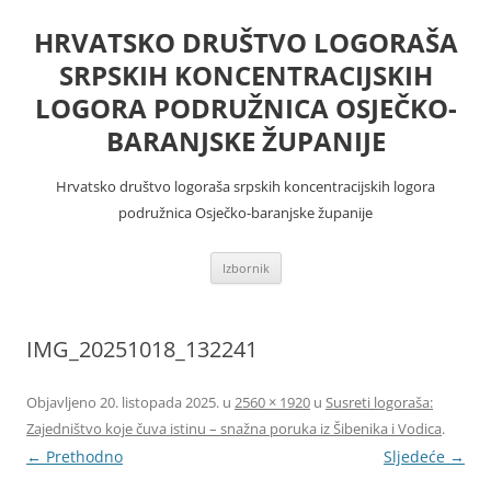
Skoči
do
HRVATSKO DRUŠTVO LOGORAŠA
sadržaja
SRPSKIH KONCENTRACIJSKIH
LOGORA PODRUŽNICA OSJEČKO-
BARANJSKE ŽUPANIJE
Hrvatsko društvo logoraša srpskih koncentracijskih logora
podružnica Osječko-baranjske županije
Izbornik
IMG_20251018_132241
Objavljeno
20. listopada 2025.
u
2560 × 1920
u
Susreti logoraša:
Zajedništvo koje čuva istinu – snažna poruka iz Šibenika i Vodica
.
← Prethodno
Sljedeće →