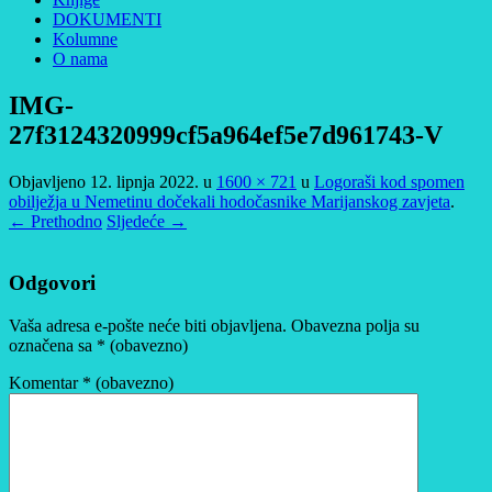
DOKUMENTI
Kolumne
O nama
IMG-
27f3124320999cf5a964ef5e7d961743-V
Objavljeno
12. lipnja 2022.
u
1600 × 721
u
Logoraši kod spomen
obilježja u Nemetinu dočekali hodočasnike Marijanskog zavjeta
.
← Prethodno
Sljedeće →
Odgovori
Vaša adresa e-pošte neće biti objavljena.
Obavezna polja su
označena sa
* (obavezno)
Komentar
* (obavezno)