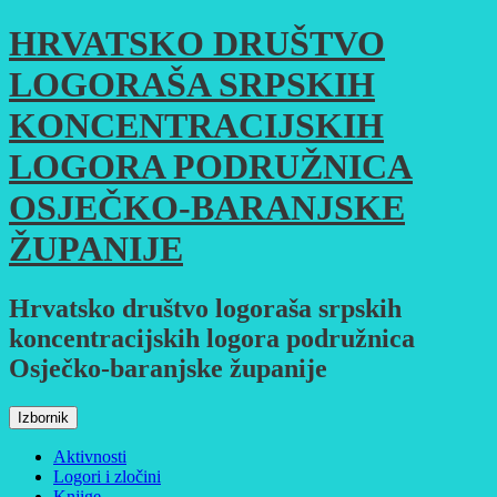
Skoči
HRVATSKO DRUŠTVO
do
sadržaja
LOGORAŠA SRPSKIH
KONCENTRACIJSKIH
LOGORA PODRUŽNICA
OSJEČKO-BARANJSKE
ŽUPANIJE
Hrvatsko društvo logoraša srpskih
koncentracijskih logora podružnica
Osječko-baranjske županije
Izbornik
Aktivnosti
Logori i zločini
Knjige