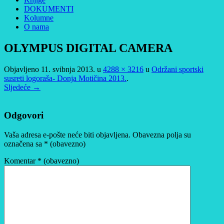
DOKUMENTI
Kolumne
O nama
OLYMPUS DIGITAL CAMERA
Objavljeno
11. svibnja 2013.
u
4288 × 3216
u
Održani sportski
susreti logoraša- Donja Motičina 2013.
.
Sljedeće →
Odgovori
Vaša adresa e-pošte neće biti objavljena.
Obavezna polja su
označena sa
* (obavezno)
Komentar
* (obavezno)