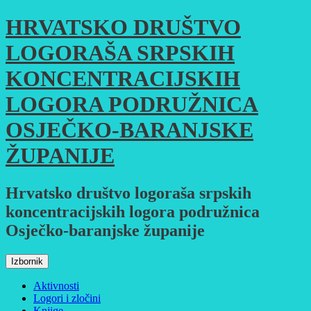
Skoči
HRVATSKO DRUŠTVO
do
sadržaja
LOGORAŠA SRPSKIH
KONCENTRACIJSKIH
LOGORA PODRUŽNICA
OSJEČKO-BARANJSKE
ŽUPANIJE
Hrvatsko društvo logoraša srpskih
koncentracijskih logora podružnica
Osječko-baranjske županije
Izbornik
Aktivnosti
Logori i zločini
Knjige