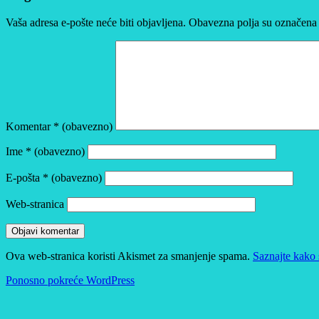
Vaša adresa e-pošte neće biti objavljena.
Obavezna polja su označena
Komentar
* (obavezno)
Ime
* (obavezno)
E-pošta
* (obavezno)
Web-stranica
Ova web-stranica koristi Akismet za smanjenje spama.
Saznajte kako 
Ponosno pokreće WordPress