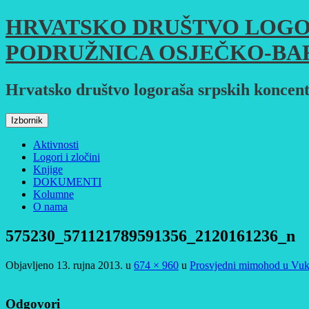
Skoči
HRVATSKO DRUŠTVO LOGO
do
sadržaja
PODRUŽNICA OSJEČKO-BA
Hrvatsko društvo logoraša srpskih koncent
Izbornik
Aktivnosti
Logori i zločini
Knjige
DOKUMENTI
Kolumne
O nama
575230_571121789591356_2120161236_n
Objavljeno
13. rujna 2013.
u
674 × 960
u
Prosvjedni mimohod u Vu
Odgovori