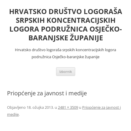
Skoči
do
HRVATSKO DRUŠTVO LOGORAŠA
sadržaja
SRPSKIH KONCENTRACIJSKIH
LOGORA PODRUŽNICA OSJEČKO-
BARANJSKE ŽUPANIJE
Hrvatsko društvo logoraša srpskih koncentracijskih logora
podružnica Osječko-baranjske županije
Izbornik
Priopćenje za javnost i medije
Objavljeno
18. ožujka 2013.
u
2481 × 3509
u
Priopćenje za javnost i
medije
.