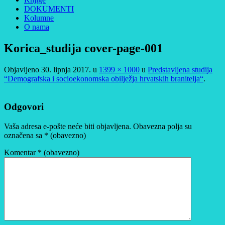
DOKUMENTI
Kolumne
O nama
Korica_studija cover-page-001
Objavljeno
30. lipnja 2017.
u
1399 × 1000
u
Predstavljena studija
“Demografska i socioekonomska obilježja hrvatskih branitelja“
.
Odgovori
Vaša adresa e-pošte neće biti objavljena.
Obavezna polja su
označena sa
* (obavezno)
Komentar
* (obavezno)