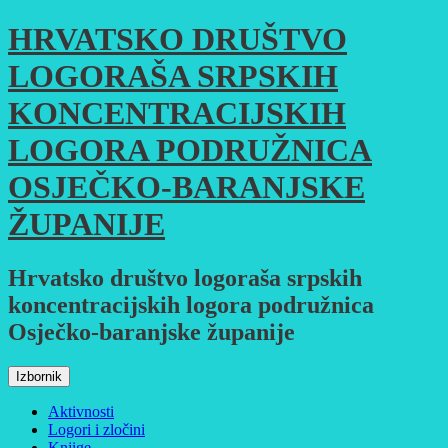
Skoči
HRVATSKO DRUŠTVO
do
sadržaja
LOGORAŠA SRPSKIH
KONCENTRACIJSKIH
LOGORA PODRUŽNICA
OSJEČKO-BARANJSKE
ŽUPANIJE
Hrvatsko društvo logoraša srpskih
koncentracijskih logora podružnica
Osječko-baranjske županije
Izbornik
Aktivnosti
Logori i zločini
Knjige