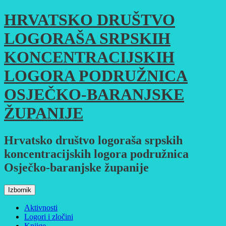
Skoči
HRVATSKO DRUŠTVO
do
sadržaja
LOGORAŠA SRPSKIH
KONCENTRACIJSKIH
LOGORA PODRUŽNICA
OSJEČKO-BARANJSKE
ŽUPANIJE
Hrvatsko društvo logoraša srpskih
koncentracijskih logora podružnica
Osječko-baranjske županije
Izbornik
Aktivnosti
Logori i zločini
Knjige