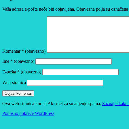
Vaša adresa e-pošte neće biti objavljena.
Obavezna polja su označena
Komentar
* (obavezno)
Ime
* (obavezno)
E-pošta
* (obavezno)
Web-stranica
Ova web-stranica koristi Akismet za smanjenje spama.
Saznajte kako 
Ponosno pokreće WordPress