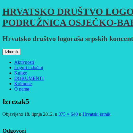
Skoči
HRVATSKO DRUŠTVO LOGO
do
sadržaja
PODRUŽNICA OSJEČKO-BA
Hrvatsko društvo logoraša srpskih koncent
Izbornik
Aktivnosti
Logori i zločini
Knjige
DOKUMENTI
Kolumne
O nama
Izrezak5
Objavljeno
18. lipnja 2012.
u
375 × 640
u
Hrvatski ratnik
.
Odgovori