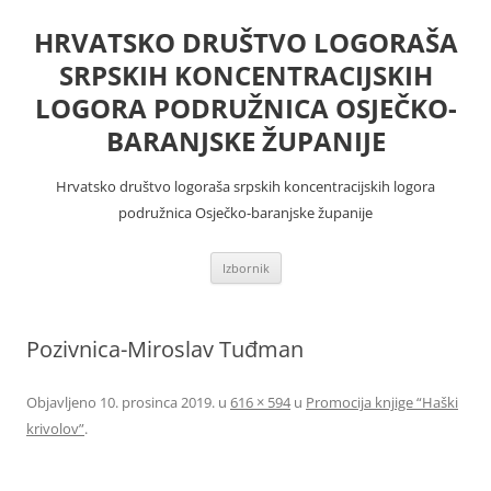
Skoči
do
HRVATSKO DRUŠTVO LOGORAŠA
sadržaja
SRPSKIH KONCENTRACIJSKIH
LOGORA PODRUŽNICA OSJEČKO-
BARANJSKE ŽUPANIJE
Hrvatsko društvo logoraša srpskih koncentracijskih logora
podružnica Osječko-baranjske županije
Izbornik
Pozivnica-Miroslav Tuđman
Objavljeno
10. prosinca 2019.
u
616 × 594
u
Promocija knjige “Haški
krivolov”
.