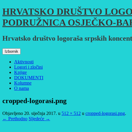
Skoči
HRVATSKO DRUŠTVO LOGO
do
sadržaja
PODRUŽNICA OSJEČKO-BA
Hrvatsko društvo logoraša srpskih koncent
Izbornik
Aktivnosti
Logori i zločini
Knjige
DOKUMENTI
Kolumne
O nama
cropped-logorasi.png
Objavljeno
20. siječnja 2017.
u
512 × 512
u
cropped-logorasi.png
.
← Prethodno
Sljedeće →