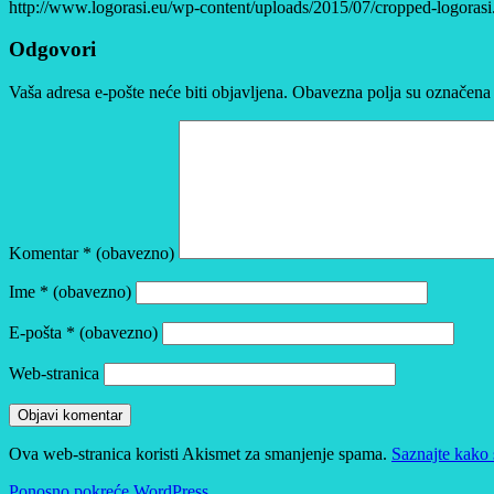
http://www.logorasi.eu/wp-content/uploads/2015/07/cropped-logorasi
Odgovori
Vaša adresa e-pošte neće biti objavljena.
Obavezna polja su označena
Komentar
* (obavezno)
Ime
* (obavezno)
E-pošta
* (obavezno)
Web-stranica
Ova web-stranica koristi Akismet za smanjenje spama.
Saznajte kako 
Ponosno pokreće WordPress