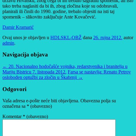
državu Hrvatsku, zbog čega bi im trebalo sagraditi spomenik, ali isto
tako treba naglasiti da bi ih, zbog zločina koje su odobravali,
planirali ili činili do 1990. godine, trebalo objesiti na isti taj
spomenik – slikovito zaključuje Ante Kovačević.
Damir Kramarić
Ovaj unos je objavljen u
HDLSKL-OBŽ
dana
26. rujna 2012.
autor
admin
.
Navigacija objava
←
20. Nacionalno hodočašće vojnika, redarstvenika i branitelja u
Mariju Bistricu 7. listopada 2012.
Farsa se nastavlja: Renato Petrov
oslobođen optužbi za zločin u Škabrnji
→
Odgovori
Vaša adresa e-pošte neće biti objavljena.
Obavezna polja su
označena sa
* (obavezno)
Komentar
* (obavezno)