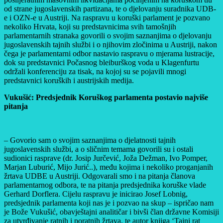
od strane jugoslavenskih partizana, te o djelovanju suradnika UDB-
e i OZN-e u Austriji. Na raspravu u koruški parlament je pozvano
nekoliko Hrvata, koji su predstavnicima svih tamošnjih
parlamentarnih stranaka govorili o svojim saznanjima o djelovanju
jugoslavenskih tajnih službi i o njihovim zločinima u Austriji, nakon
čega je parlamentarni odbor nastavio raspravu o mjerama lustracije,
dok su predstavnici Počasnog bleiburškog voda u Klagenfurtu
održali konferenciju za tisak, na kojoj su se pojavili mnogi
predstavnici koruških i austrijskih medija.
Vukušić: Predsjednik Koruškog parlamenta postavio najviše
pitanja
– Govorio sam o svojim saznanjima o djelatnosti tajnih
jugoslavenskih službi, a o sličnim temama govorili su i ostali
sudionici rasprave (dr. Josip Jurčević, Joža Dežman, Ivo Pomper,
Marjan Luburić, Mijo Jurić..), među kojima i nekoliko proganjanih
žrtava UDBE u Austriji. Odgovarali smo i na pitanja članova
parlamentarnog odbora, te na pitanja predsjednika koruške vlade
Gerhard Dorflera. Cijelu raspravu je inicirao Josef Lobnig,
predsjednik parlamenta koji nas je i pozvao na skup – ispričao nam
je Bože Vukušić, obavještajni analitičar i bivši član državne Komisiji
za utvrđivanje ratnih i poratnih žrtava, te autor knjiga ‘Tajni rat