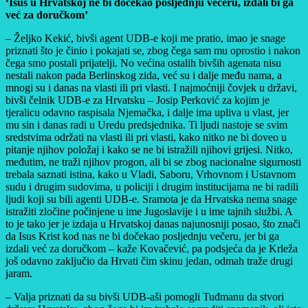
‘Isus u Hrvatskoj ne bi dočekao posljednju večeru, izdali bi ga
već za doručkom’
– Željko Kekić, bivši agent UDB-e koji me pratio, imao je snage
priznati što je činio i pokajati se, zbog čega sam mu oprostio i nakon
čega smo postali prijatelji. No većina ostalih bivših agenata nisu
nestali nakon pada Berlinskog zida, već su i dalje među nama, a
mnogi su i danas na vlasti ili pri vlasti. I najmoćniji čovjek u državi,
bivši čelnik UDB-e za Hrvatsku – Josip Perković za kojim je
tjeralicu odavno raspisala Njemačka, i dalje ima upliva u vlast, jer
mu sin i danas radi u Uredu predsjednika. Ti ljudi nastoje se svim
sredstvima održati na vlasti ili pri vlasti, kako nitko ne bi doveo u
pitanje njihov položaj i kako se ne bi istražili njihovi grijesi. Nitko,
međutim, ne traži njihov progon, ali bi se zbog nacionalne sigurnosti
trebala saznati istina, kako u Vladi, Saboru, Vrhovnom i Ustavnom
sudu i drugim sudovima, u policiji i drugim institucijama ne bi radili
ljudi koji su bili agenti UDB-e. Sramota je da Hrvatska nema snage
istražiti zločine počinjene u ime Jugoslavije i u ime tajnih službi. A
to je tako jer je izdaja u Hrvatskoj danas najunosniji posao, što znači
da Isus Krist kod nas ne bi dočekao posljednju večeru, jer bi ga
izdali već za doručkom – kaže Kovačević, pa podsjeća da je Krleža
još odavno zaključio da Hrvati čim skinu jedan, odmah traže drugi
jaram.
– Valja priznati da su bivši UDB-aši pomogli Tuđmanu da stvori