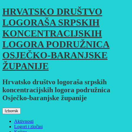
Skoči
HRVATSKO DRUŠTVO
do
sadržaja
LOGORAŠA SRPSKIH
KONCENTRACIJSKIH
LOGORA PODRUŽNICA
OSJEČKO-BARANJSKE
ŽUPANIJE
Hrvatsko društvo logoraša srpskih
koncentracijskih logora podružnica
Osječko-baranjske županije
Izbornik
Aktivnosti
Logori i zločini
Knjige