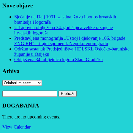
Nove objave
Sjećanje na Dalj 1991. – istina, žrtva i ponos hrvatskih
branitelja i logoraša
U Lipovcu obilježena 34. godišnjica velike razmjene
hrvatskih logoraša
Predstavljena monografija „Ustroj i djelovanje 106. brigade
ZNG RH“ – trajni spomenik Nepokorenom gradu
Održan sastanak Predsjedništva HDLSKL Osječko-baranjske
županije u Osijeku
Obilježena 34. obljetnica logora Stara Gradiška
Arhiva
Arhiva
Pretraži:
DOGAĐANJA
There are no upcoming events.
View Calendar