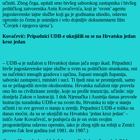
učiniti. Zbog čega, upitali smo bivšeg saborskog zastupnika i bivšeg
političkog zatvorenika Antu Kovačevića, koji je ‘svom’ agentu
jugoslavenske tajne službe koji ga je godinama uhodio, odavno
oprostio (o čemu je snimljen i vrlo dojmljiv dokumentarni film
‘Čovjek i njegova sjena’).
Kovačević: Pripadnici UDB-e uknjižili su se na Hrvatsku jedan
kroz jedan
– UDB-a je nažalost u Hrvatskoj danas jača nego ikad. Pripadnici
bivše jugoslavenske tajne službe u svim su političkim strankama, oni
su načelnici mnogih gradova i općina, župani mnogih županija,
saborski zastupnici, ministri i suci. Ti ljudi nisu se promijenili, samo
su se prilagodili novim okolnostima. Hrvatska nažalost nije provela
ono što su civilizirane zemlje, koje su prošle tranziciju, učinile: nije
donijela Zakon o lustraciji. I dok Njemačka i Austrija danas provode
lustraciju suradnika UDB-e na svom tlu, Hrvatska to nije u stanju
učiniti i to sve govori o stanju u zemlji. Pripadnici UDB-e toliko su
danas moćni, da su se uknjižili na Hrvatsku ‘jedan kroz jedan’ –
ističe Ante Kovačević, te podsjeća da je on svim svojim
progoniteljima odavno oprostio, iako je zbog njih na robiji u Zenici
proveo čak šest godina (od 1981. do 1987.)