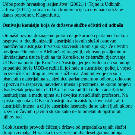
Udbe protiv hrvatskog iseljeništva’ (2002.) i ‘Tajne iz Udbinih
arhiva’ (2012.), odmah nakon konferencije za novinare održane
danas popodne u Klagenfurtu.
Osnivaju komisiju koja će državne službe očistiti od udbaša
Od naših izvora doznajemo potom da je korurški parlament nakon
rasprave o ‘deudbanizaciji’ austrijskih javnih službi osnovao
naddžavnu austrijsko-hrvatsko-slovensku komisiju koja će utvrditi
povijesne činjenice o Bleiburškoj tragediji, odnosno poslijeratnim
likvidacijama tisuća ljudi na tlu Koruške, te će istražiti djelovanje
UDB-e na području Koruške i Austrije, jer je utvrđeno da su mnogi
pripadnici bivše UDB-e radili ili još rade u austrijskoj policiji, vojsci,
na sveučilištu i drugim javnim službama. Zanimljivo je da su u
pismenim materijalima za sjednicu parlamentarnog odbora, odnosno
u pozivu na raspravu, navedena imena i prezimena, te kodni brojevi
dvadesetak pripadnika UDB-e koji su radili ili rade u austrijskim
institucijama, a među njima su i dvojica sveučilišnih profesora. Na
spisku agenata UDB-e u Austriji ima hrvatskih, slovenskih, ali i
austrijskih imena, a cilj je austrijske lustracije da se takvi ljudi uklone
iz svih državnih i javnih službi kako ne bi ometali ili opstruirali
njihov rad.
I dok Austrija provodi čišćenje države od pripadnika tajnih službi
drugih zemalja, Hrvatska to već više od dvadeset godina odbija