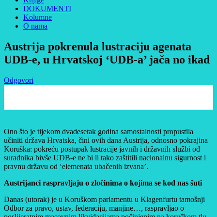
DOKUMENTI
Kolumne
O nama
Austrija pokrenula lustraciju agenata
UDB-e, u Hrvatskoj ‘UDB-a’ jača no ikad
Odgovori
0
Ono što je tijekom dvadesetak godina samostalnosti propustila
učiniti država Hrvatska, čini ovih dana Austrija, odnosno pokrajina
Koruška: pokreću postupak lustracije javnih i državnih službi od
suradnika bivše UDB-e ne bi li tako zaštitili nacionalnu sigurnost i
pravnu državu od ‘elemenata ubačenih izvana’.
Austrijanci raspravljaju o zločinima o kojima se kod nas šuti
Danas (utorak) je u Koruškom parlamentu u Klagenfurtu tamošnji
Odbor za pravo, ustav, federaciju, manjine…, raspravljao o
poslijeratnim masovnim likvidacijama počinjenim na koruškom tlu