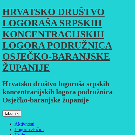
Skoči
HRVATSKO DRUŠTVO
do
sadržaja
LOGORAŠA SRPSKIH
KONCENTRACIJSKIH
LOGORA PODRUŽNICA
OSJEČKO-BARANJSKE
ŽUPANIJE
Hrvatsko društvo logoraša srpskih
koncentracijskih logora podružnica
Osječko-baranjske županije
Izbornik
Aktivnosti
Logori i zločini
Knjige