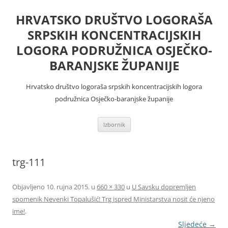
Skoči
do
HRVATSKO DRUŠTVO LOGORAŠA
sadržaja
SRPSKIH KONCENTRACIJSKIH
LOGORA PODRUŽNICA OSJEČKO-
BARANJSKE ŽUPANIJE
Hrvatsko društvo logoraša srpskih koncentracijskih logora
podružnica Osječko-baranjske županije
Izbornik
trg-111
Objavljeno
10. rujna 2015.
u
660 × 330
u
U Savsku dopremljen
spomenik Nevenki Topalušić! Trg ispred Ministarstva nosit će njeno
ime!
.
Sljedeće →