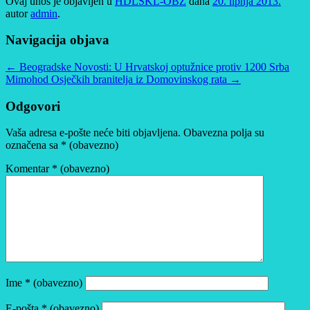
Ovaj unos je objavljen u
HDLSKL-OBŽ
dana
20. lipnja 2013.
autor
admin
.
Navigacija objava
←
Beogradske Novosti: U Hrvatskoj optužnice protiv 1200 Srba
Mimohod Osječkih branitelja iz Domovinskog rata
→
Odgovori
Vaša adresa e-pošte neće biti objavljena.
Obavezna polja su
označena sa
* (obavezno)
Komentar
* (obavezno)
Ime
* (obavezno)
E-pošta
* (obavezno)