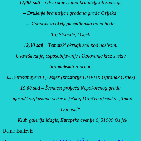
11,00 sati
–
Otvaranje sajma braniteljskih zadruga
–
Druženje branitelja i građana grada Osijeka-
–
štandovi za okrijepu sudionika mimohoda
Trg Slobode, Osijek
12,30 sati
– Tematski okrugli stol pod nazivom:
Usavršavanje, osposobljavanje i školovanje kroz sustav
braniteljskih zadruga
J.J. Strossmayera 1, Osijek (prostorije UDVDR Ogranak Osijek)
19,00 sati
– Šesnaest proljeća Nepokorenog grada
– pjesničko-glazbena večer osječkog Društva pjesnika „Antun
Ivanošić“
– Klub-galerija Magis, Europske avenije 6, 31000 Osijek
Damir Buljević