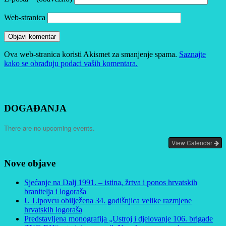
Web-stranica
Ova web-stranica koristi Akismet za smanjenje spama.
Saznajte
kako se obrađuju podaci vaših komentara.
DOGAĐANJA
There are no upcoming events.
View Calendar
Nove objave
Sjećanje na Dalj 1991. – istina, žrtva i ponos hrvatskih
branitelja i logoraša
U Lipovcu obilježena 34. godišnjica velike razmjene
hrvatskih logoraša
Predstavljena monografija „Ustroj i djelovanje 106. brigade