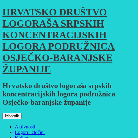
Skoči
HRVATSKO DRUŠTVO
do
sadržaja
LOGORAŠA SRPSKIH
KONCENTRACIJSKIH
LOGORA PODRUŽNICA
OSJEČKO-BARANJSKE
ŽUPANIJE
Hrvatsko društvo logoraša srpskih
koncentracijskih logora podružnica
Osječko-baranjske županije
Izbornik
Aktivnosti
Logori i zločini
Knjige