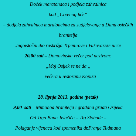
Doček maratonaca i podjela zahvalnica
kod „Crvenog fiće“
–
dodjela zahvalnica maratoncima za sudjelovanje u Danu osječkih
branitelja
Jugoistočni dio raskrižja Trpimirove i Vukovarske ulice
20,00 sati
– Domovinska večer pod nazivom:
„Moj Osijek se ne da „
– večera u restoranu Kopika
28. lipnja 2013. godine (petak)
9,00 sati
– Mimohod branitelja i građana grada Osijeka
Od Trga Bana Jelačića –
Trg Slobode –
Polaganje vijenaca kod spomenika dr.Franje Tuđmana