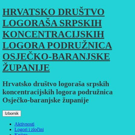
Skoči
HRVATSKO DRUŠTVO
do
sadržaja
LOGORAŠA SRPSKIH
KONCENTRACIJSKIH
LOGORA PODRUŽNICA
OSJEČKO-BARANJSKE
ŽUPANIJE
Hrvatsko društvo logoraša srpskih
koncentracijskih logora podružnica
Osječko-baranjske županije
Izbornik
Aktivnosti
Logori i zločini
Knjige