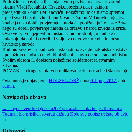
Pridružite se našoj akciji slanja javnih poziva, mailova, otvorenih
pisama Vladi Republike Hrvatske,posebno pak njezinom
predsjedniku Zoranu Milanoviću. Pokažimo im da nismo spremni
trpjeti svaki bezobrazluk i ponižavanje. Zoran Milanović i njegova
koalicija nisu dobili povjerenje naroda da ponižavaju hrvatske žrtve,
nego su dobili povjerenje naroda da državu i narod izvedu iz krize.
Ovakve izjave njegovih ministara samo produbljuju podjele i
pokazuju da oni nisu zreli ili voljni za odgovoran rad u interesu
hrvatskog naroda.
Budimo kreativni i poduzetni, iskoristimo sva demokratska sredstva
i pokažimo da nismo ni gluhi ni slijepi na uvrede od strane ministara.
Svojim glasom ili dopisom pokažimo solidarnost sa stvarnim
žrtvama.
POMAK – udruga za aktivno oblikovanje demokracije i školovanje
Ovaj unos je objavljen u
HDLSKL-OBŽ
dana
6. lipnja 2012.
autor
admin
.
Navigacija objava
←
‘Jugoslavenske tajne službe’ pokazale s kakvim je zlikovcima
Tuđman bio prisiljen stvarati državu
Koje sve popise trebate objaviti
→
Odgovori