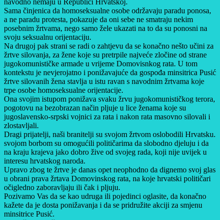
navodno nemaju u Republici Hrvatskoj.
Sama činjenica da homoseksualne osobe održavaju paradu ponosa,
a ne paradu protesta, pokazuje da oni sebe ne smatraju nekim
posebnim žrtvama, nego samo žele ukazati na to da su ponosni na
svoju seksualnu orijentaciju.
Na drugoj pak strani se radi o zahtjevu da se konačno nešto učini za
žrtve silovanja, za žene koje su pretrpile najveće zločine od strane
jugokomunističke armade u vrijeme Domovisnkog rata. U tom
kontekstu je nevjerojatno i ponižavajuće da gospođa minsitrica Pusić
žrtve silovanih žena stavlja u istu ravan s navodnim žrtvama koje
trpe osobe homoseksualne orijentacije.
Ona svojim istupom ponižava svaku žrvu jugokomunističkog terora,
pogotovu na bezobrazan način pljuje u lice ženama koje su
jugoslavensko-srpski vojnici za rata i nakon rata masovno silovali i
zlostavljali.
Dragi prijatelji, naši branitelji su svojom žrtvom oslobodili Hrvatsku.
svojom borbom su omogućili političarima da slobodno djeluju i da
na kraju krajeva jako dobro žive od svojeg rada, koji nije uvijek u
interesu hrvatskog naroda.
Upravo zbog te žrtve je danas opet neophodno da dignemo svoj glas
u obrani prava žrtava Domovinskog rata, na koje hrvatski političari
očigledno zaboravljaju ili čak i pljuju.
Pozivamo Vas da se kao udruga ili pojedinci oglasite, da konačno
kažete da je dosta ponižavanja i da se pridružite akciji za smjenu
minsitrice Pusić.