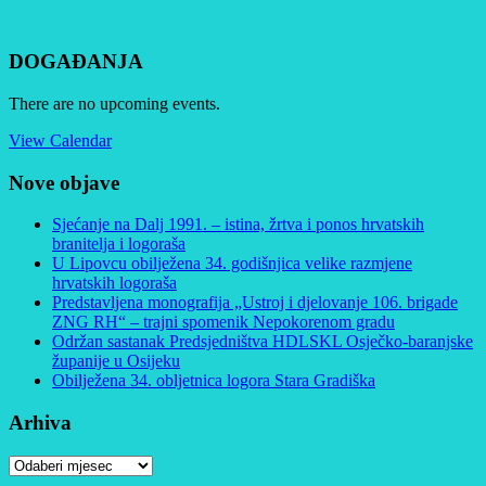
DOGAĐANJA
There are no upcoming events.
View Calendar
Nove objave
Sjećanje na Dalj 1991. – istina, žrtva i ponos hrvatskih
branitelja i logoraša
U Lipovcu obilježena 34. godišnjica velike razmjene
hrvatskih logoraša
Predstavljena monografija „Ustroj i djelovanje 106. brigade
ZNG RH“ – trajni spomenik Nepokorenom gradu
Održan sastanak Predsjedništva HDLSKL Osječko-baranjske
županije u Osijeku
Obilježena 34. obljetnica logora Stara Gradiška
Arhiva
Arhiva