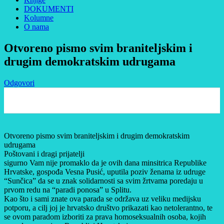
DOKUMENTI
Kolumne
O nama
Otvoreno pismo svim braniteljskim i
drugim demokratskim udrugama
Odgovori
0
Otvoreno pismo svim braniteljskim i drugim demokratskim
udrugama
Poštovani i dragi prijatelji
sigurno Vam nije promaklo da je ovih dana minsitrica Republike
Hrvatske, gospođa Vesna Pusić, uputila poziv ženama iz udruge
“Sunčica” da se u znak solidarnosti sa svim žrtvama poredaju u
prvom redu na “paradi ponosa” u Splitu.
Kao što i sami znate ova parada se održava uz veliku medijsku
potporu, a cilj joj je hrvatsko društvo prikazati kao netolerantno, te
se ovom paradom izboriti za prava homoseksualnih osoba, kojih