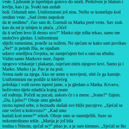
vrste. Ljubomir je isprebijan gotovo do smrti. Prekriven je blatom i
krvlju, kao i ja. Svaki nas uzdah
boli. Odustali smo. Uniformirani još nisu. Nešto se komešaju kod
sredine vrste. „Sad ćemo napokon
da te sredimo“, čuo sam ih. Gurnuli su Marka pred vrstu. Sav zrak
kao da mi je izbijen iz pluća. „Oćeš
da ti sečem levo ili desno uvo?“ Marko nije ništa rekao, samo me
molećivo gledao. Uniformirani
sliježe ramenima, poseže za nožem. Ne sjećam se kako sam povikao
„Ne!“ iz petnih žila, ne opažam
udarce smrdljiva čovjeka, ne zamjećujem bol u rani na trbuhu.
Vidim samo Markove suze, čujem
njegovo vriskanje i plakanje, osjećam miris njegove krvi. Samo ja i
Marko. Marko i ja. Pao je na pod.
Nema nade za njega. Ako ne umre u nesvijesti, ubit će ga kasnije.
Uniformirani me podiže iz klečećeg
položaja i vodi ravno ispred jame, a ja gledam u Marka. Krvavo,
beživotno tijelo mladića kojeg znam
od rođenja. Počeli su pucati, uskoro će i u mene. „Ivane?“ čujem.
„Da, Ljubo?“ Oboje smo gledali
ravno ispred sebe, u beznađu slušali sve bliže pucnjeve. „Sjećaš se
one večeri u kolovozu?“ „Kad smo
kartali kod mene?“ rekoh. Oboje smo se nasmiješili. Suze su
nekontrolirano tekle. „Marija je još bila
trudna s Ninom, sjećaš se?“ pitao je, a ja sam kimnuo. „Sjećaš se što