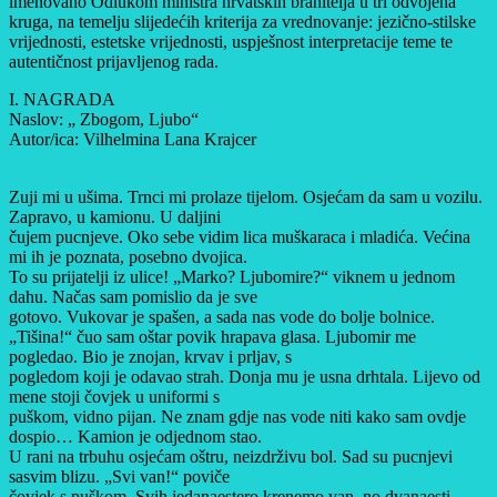
imenovano Odlukom ministra hrvatskih branitelja u tri odvojena
kruga, na temelju slijedećih kriterija za vrednovanje: jezično-stilske
vrijednosti, estetske vrijednosti, uspješnost interpretacije teme te
autentičnost prijavljenog rada.
I. NAGRADA
Naslov: „ Zbogom, Ljubo“
Autor/ica: Vilhelmina Lana Krajcer
Zuji mi u ušima. Trnci mi prolaze tijelom. Osjećam da sam u vozilu.
Zapravo, u kamionu. U daljini
čujem pucnjeve. Oko sebe vidim lica muškaraca i mladića. Većina
mi ih je poznata, posebno dvojica.
To su prijatelji iz ulice! „Marko? Ljubomire?“ viknem u jednom
dahu. Načas sam pomislio da je sve
gotovo. Vukovar je spašen, a sada nas vode do bolje bolnice.
„Tišina!“ čuo sam oštar povik hrapava glasa. Ljubomir me
pogledao. Bio je znojan, krvav i prljav, s
pogledom koji je odavao strah. Donja mu je usna drhtala. Lijevo od
mene stoji čovjek u uniformi s
puškom, vidno pijan. Ne znam gdje nas vode niti kako sam ovdje
dospio… Kamion je odjednom stao.
U rani na trbuhu osjećam oštru, neizdrživu bol. Sad su pucnjevi
sasvim blizu. „Svi van!“ poviče
čovjek s puškom. Svih jedanaestero krenemo van, no dvanaesti