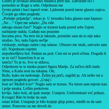
Grubo je izvukao nekoliko mladića pred nas. Zatvaram oči i
pomolim se Bogu u sebi. Odjednom me
čvrsto primi i baci ispred vrste. Ljubomir pored mene glasno zajeca.
Čovjek ga oštro pogleda:
„Prebijte prijatelja“, rekao je. U trenutku šoka glasno sam šapnuo:
„Ne…“ Opet me udario: „Da više
nikoga nisam čuo!“ Naglo se trznem kada pored sebe čujem
razbijanje stakla. Gađaju nas praznim
bocama piva. Na tren mi je laknulo, pomislio sam da to nije tako
strašno. No, tada čujem nečije
vriskanje, nedugo zatim i tup udarac. Obuzeo me strah, zatvorio sam
oči. Najednom osjetim
nepodnošljivu bol. Padam na pod. Crni mi se pred očima. Događa li
se to već? Susrećem li se sa
smrću? To je to. Sve se stišava.
Odjednom se iz mraka pojavi figura Marije. Za ručicu drži malu
Ninu, a Karla nosi na rukama. Oh,
Bože, kako mi nedostaje. Želim joj prići, zagrliti ju. Ali nešto mi u
njenom pogledu govori: „Ustaj i
bori se! Možeš ti to!“ Naglo sam se trznuo. Na istom sam mjestu kao
i prije mraka. Ležim prekriven
krvlju. Jako boli, ali ipak manje. Ustajem. Uniformirani već prilaze.
Kvragu! Bilo bi bolje da sam
ostao ležati. Ustajanje je bilo krajnje glup potez, mislili su da sam
mrtav. Ponovno su me doveli do