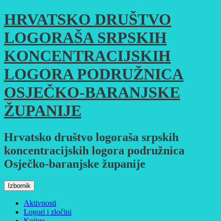
Skoči
HRVATSKO DRUŠTVO
do
sadržaja
LOGORAŠA SRPSKIH
KONCENTRACIJSKIH
LOGORA PODRUŽNICA
OSJEČKO-BARANJSKE
ŽUPANIJE
Hrvatsko društvo logoraša srpskih
koncentracijskih logora podružnica
Osječko-baranjske županije
Izbornik
Aktivnosti
Logori i zločini
Knjige