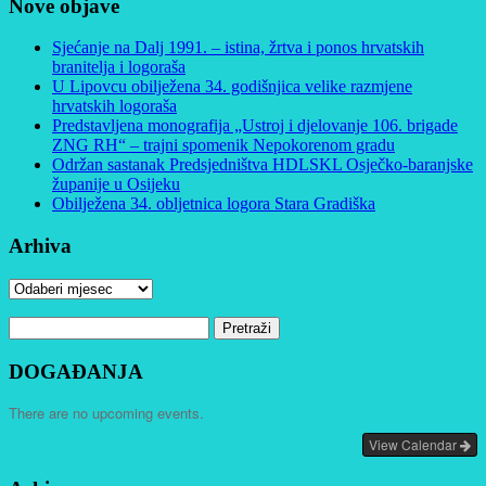
Nove objave
Sjećanje na Dalj 1991. – istina, žrtva i ponos hrvatskih
branitelja i logoraša
U Lipovcu obilježena 34. godišnjica velike razmjene
hrvatskih logoraša
Predstavljena monografija „Ustroj i djelovanje 106. brigade
ZNG RH“ – trajni spomenik Nepokorenom gradu
Održan sastanak Predsjedništva HDLSKL Osječko-baranjske
županije u Osijeku
Obilježena 34. obljetnica logora Stara Gradiška
Arhiva
Arhiva
Pretraži:
DOGAĐANJA
There are no upcoming events.
View Calendar