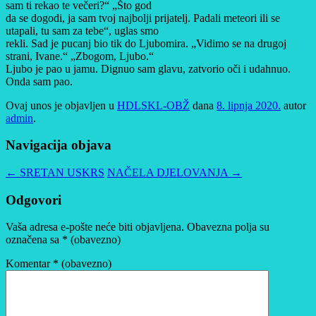
sam ti rekao te večeri?“ „Što god
da se dogodi, ja sam tvoj najbolji prijatelj. Padali meteori ili se
utapali, tu sam za tebe“, uglas smo
rekli. Sad je pucanj bio tik do Ljubomira. „Vidimo se na drugoj
strani, Ivane.“ „Zbogom, Ljubo.“
Ljubo je pao u jamu. Dignuo sam glavu, zatvorio oči i udahnuo.
Onda sam pao.
Ovaj unos je objavljen u
HDLSKL-OBŽ
dana
8. lipnja 2020.
autor
admin
.
Navigacija objava
←
SRETAN USKRS
NAČELA DJELOVANJA
→
Odgovori
Vaša adresa e-pošte neće biti objavljena.
Obavezna polja su
označena sa
* (obavezno)
Komentar
* (obavezno)