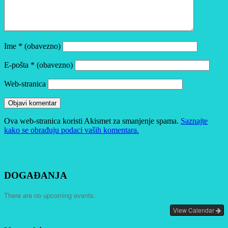
Ime
* (obavezno)
E-pošta
* (obavezno)
Web-stranica
Ova web-stranica koristi Akismet za smanjenje spama.
Saznajte
kako se obrađuju podaci vaših komentara.
DOGAĐANJA
There are no upcoming events.
View Calendar