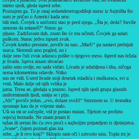
mirno sjedi, gleda ispred sebe.
Poznajem ga. To je onaj sedamdesetogodišnji starac iz Sajmišta što
nam je pričao o Americi kada smo
bili mali. Čovjek u uniformi stao je pred njega. „Šta je, deda? Suviše
umoran da ustaneš?“ Starac ga
pljune. Zadržavam dah, znam što će mu učiniti. Čovjek ga udari
puškom. Starac jedva ispusti zvuk.
Čovjek kratko prestane, poviče na nas: „Marš!“ pa nastavi prebijati
starca. Skrenuli smo pogled, no i
dalje smo čuli zvuk udaraca puške o njegovo meso. Ispred nas ležala
je livada. Isprva nisam shvaćao
zašto smo ovdje, no sada vidim. Livada je udubljena i tiha, ničega
nema kilometrima odavde. Nitko
nas ne vidi. Usred livade stoji desetak mladića i muškaraca, svi u
vrsti. Malo dalje od njih velika je
jama. Tresu se, gledaju u prazno. Ispred njih sjedi grupa glasnih
uniformiranih ljudi, smiju se i piju.
„Ah!“ poviče jedan, „evo, dolaze sveži!“ Smrznem se. U trenutku
spoznaje kao da je vrijeme stalo.
Uši su mi se začepile, vid je postao mutan. Tijelom se proširio
osjećaj beznađa. Ne znam jesam li
tužan ili sretan što ću ovo proći s najboljim prijateljem iz djetinjstva.
„Ivane“, čujem poznati glas iza
sebe, „je li ovo kraj?“ Sklopio sam oči i zatvorio usta. Topla mi je