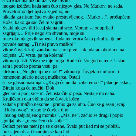
suza kliznula niz obraz. Više nisam
mogao izdržati kada sam čuo njegov glas. Ne Markov, ne sada.
Proveli smo djetinjstvo zajedno, no
nikada ga nisam čuo ovako prestravljenog. „Marko…“, prošapćem.
Bože, kako ga sad želim zagrliti.
Svaki njegov tihi jecaj slama mi srce. Moram se oduprijeti
zagrljaju… Prije nego što shvatim, moje su
ruke oko njegovih ramena. Tada me vruća šaka primi za tjeme i
povuče natrag. „Ti nisi pravo muško!“
vikne čovjek koji zaudara na staru pivu. Jak udarac obori me na
koljena. „U vrstu, pa na kolena!“
viknuo je isti. Više me nije briga. Radit ću što god narede. Ustao
sam i potrčao prema vrsti, pa
kleknuo. „Ne gledaj me u oči!“ viknuo je čovjek u uniformi i
remenom udario nekog muškarca. Ostali
su se glasno nasmijali. „Koga ćemo da izaberemo?!“ pitao je jedan.
Biraju koga će mučiti. Dok
gledam u pod, srce mi želi iskočiti iz prsa. Nestaje mi daha.
Krajičkom oka vidim da se čovjek lošeg
zadaha približio nekome i primio ga za uho. Čuo se glasan jecaj.
„Hoću ovog“, rekao je čovjek tiho,
„malog zaljubljenog momka“. „Ma, ne“, začuo se drugi i popio
gutljaj piva „njega ćemo kasnije.“
Dolazi prema meni pa se okrene. Svaki put kad mi se približi,
prestajem disati i znojim se kao lud.