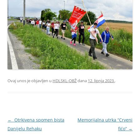
Ovaj unos je objavljen u
HDLSKL-OBŽ
dana
12. lipnja 2023.
.
Navigacija
←
Otrkivena spomen bista
Memorijalna utrka “Crveni
objava
Danijelu Rehaku
fićo”
→