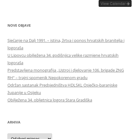
View Calendar
NOVE OBJAVE
Sjećanje na Dalj 1991. – istina, žrtva i ponos hrvatskih branitelja i
logoraša
U Lipovcu obilježena 34. godišnjica velike razmjene hrvatskih
logoraša
Predstavljena monografija „Ustroj i djelovanje 106. brigade ZNG
RH“ – trajni spomenik Nepokorenom gradu
Održan sastanak Predsjedništva HDLSKL Osječko-baranjske
županije u Osijeku
Obilježena 34. obljetnica logora Stara Gradiška
ARHIVA
Arhiva