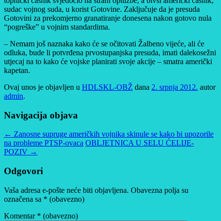
topnički časnik svjedočio na strani optužbe, a bivši američki časnik,
sudac vojnog suda, u korist Gotovine. Zaključuje da je presuda
Gotovini za prekomjerno granatiranje donesena nakon gotovo nula
“pogreške” u vojnim standardima.
– Nemam još naznaka kako će se očitovati Žalbeno vijeće, ali će
odluka, bude li potvrđena prvostupanjska presuda, imati dalekosežni
utjecaj na to kako će vojske planirati svoje akcije – smatra američki
kapetan.
Ovaj unos je objavljen u
HDLSKL-OBŽ
dana
2. srpnja 2012.
autor
admin
.
Navigacija objava
←
Zanosne supruge američkih vojnika skinule se kako bi upozorile
na probleme PTSP-ovaca
OBLJETNICA U SELU ĆELIJE-
POZIV
→
Odgovori
Vaša adresa e-pošte neće biti objavljena.
Obavezna polja su
označena sa
* (obavezno)
Komentar
* (obavezno)