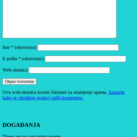
Ime
* (obavezno)
E-pošta
* (obavezno)
Web-stranica
Ova web-stranica koristi Akismet za smanjenje spama.
Saznajte
kako se obrađuju podaci vaših komentara.
DOGAĐANJA
There are no upcoming events.