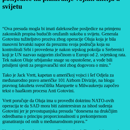
svijetu
“Ova presuda mogla bi imati dalekosežne posljedice na primjenu
zakonskih propisa budućih oružanih sukoba u svijetu. Generala
Gotovinu tužiteljstvo proziva zbog operacije Oluja koja je bila
masovni hrvatski napor da preuzmu svoja područja koja su
kontrolirali Srbi i provedena je nakon srpskog pokolja u Srebrenici
koji je UN nazvao najgorim zločinom u Europi od 2. svjetskog rata.
Tek nakon Oluje srbijanske snage su opustošene, a vođe bili
prisiljeni sjesti za pregovarački stol zbog dogovora o miru.”
Tako je Jack Vrett, kapetan u američkoj vojsci i šef Odjela za
međunarodno pravo američke 101 Airborn Divizije, na blogu
pravnog fakulteta sveučilišta Marquette u Milwaukeeju započeo
tekst o haaškom procesu Anti Gotovini.
Vrett poručuje da Oluja ima u provedbi doktrinu NATO-ovih
operacija te da SAD mora biti zainteresiran za ishod suđenja
Gotovini jer je prvostupanjska presuda “donesena na drukčijim
odredbama o principu proporcionalnosti u prekomjernom
granatiranju od onih u međunarodnom pravu.”