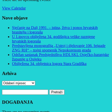
View Calendar
Nove objave
Sjećanje na Dalj 1991. – istina, žrtva i ponos hrvatskih
branitelja i logoraša
U Lipovcu obilježena 34. godišnjica velike razmjene
hrvatskih logoraša
Predstavljena monografija „Ustroj i djelovanje 106. brigade
ZNG RH“ – trajni spomenik Nepokorenom gradu
Održan sastanak Predsjedništva HDLSKL Osječko-baranjske
županije u Osijeku
Obilježena 34. obljetnica logora Stara Gradiška
Arhiva
Arhiva
Pretraži:
DOGAĐANJA
There are no upcoming events.