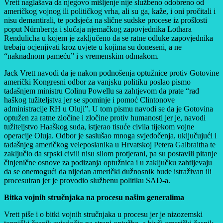
Vrett naglašava da njegovo mišljenje nije službeno odobreno od
američkog vojnog ili političkog vrha, ali su ga, kaže, i oni pročitali i
nisu demantirali, te podsjeća na slične sudske procese iz prošlosti
poput Nürnberga i slučaja njemačkog zapovjednika Lothara
Rendulicha u kojem je zaključeno da se ratne odluke zapovjednika
trebaju ocjenjivati kroz uvjete u kojima su doneseni, a ne
“naknadnom pameću” i s vremenskim odmakom.
Jack Vrett navodi da je nakon podnošenja optužnice protiv Gotovine
američki Kongresni odbor za vanjsku politiku poslao pismo
tadašnjem ministru Colinu Powellu sa zahtjevom da prate “rad
haškog tužiteljstva jer se spominje i pomoć Clintonove
administracije RH u Oluji”. U tom pismu navodi se da je Gotovina
optužen za ratne zločine i zločine protiv humanosti jer je, navodi
tužiteljstvo Haaškog suda, istjerao tisuće civila tijekom vojne
operacije Oluja. Odbor je saslušao mnoga svjedočenja, uključujući i
tadašnjeg američkog veleposlanika u Hrvatskoj Petera Galbraitha te
zaključio da srpski civili nisu silom protjerani, pa su postavili pitanje
činjenične osnove za podizanja optužnica i u zaključku zahtijevaju
da se onemogući da nijedan američki dužnosnik bude istraživan ili
procesuiran jer je provodio službenu politiku SAD-a.
Bitka vojnih stručnjaka na procesu našim generalima
Vrett piše i o bitki vojnih stručnjaka u procesu jer je nizozemski