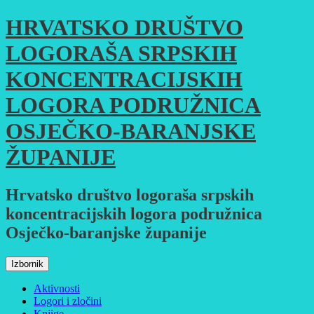
Skoči
HRVATSKO DRUŠTVO
do
sadržaja
LOGORAŠA SRPSKIH
KONCENTRACIJSKIH
LOGORA PODRUŽNICA
OSJEČKO-BARANJSKE
ŽUPANIJE
Hrvatsko društvo logoraša srpskih
koncentracijskih logora podružnica
Osječko-baranjske županije
Izbornik
Aktivnosti
Logori i zločini
Knjige