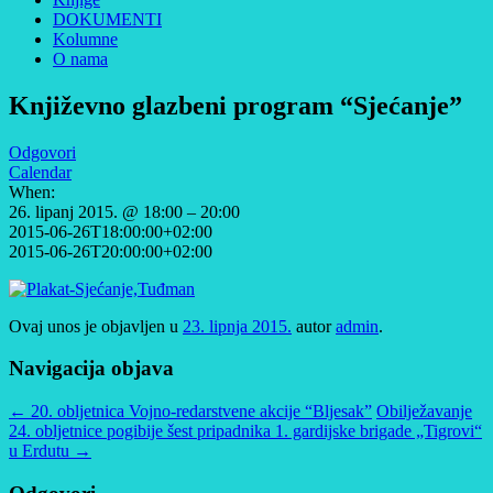
DOKUMENTI
Kolumne
O nama
Književno glazbeni program “Sjećanje”
Odgovori
Calendar
When:
26. lipanj 2015. @ 18:00 – 20:00
2015-06-26T18:00:00+02:00
2015-06-26T20:00:00+02:00
Ovaj unos je objavljen u
23. lipnja 2015.
autor
admin
.
Navigacija objava
←
20. obljetnica Vojno-redarstvene akcije “Bljesak”
Obilježavanje
24. obljetnice pogibije šest pripadnika 1. gardijske brigade „Tigrovi“
u Erdutu
→