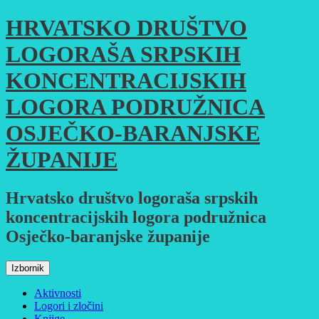
Skoči
HRVATSKO DRUŠTVO
do
sadržaja
LOGORAŠA SRPSKIH
KONCENTRACIJSKIH
LOGORA PODRUŽNICA
OSJEČKO-BARANJSKE
ŽUPANIJE
Hrvatsko društvo logoraša srpskih
koncentracijskih logora podružnica
Osječko-baranjske županije
Izbornik
Aktivnosti
Logori i zločini
Knjige