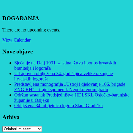
DOGAĐANJA
There are no upcoming events.
View Calendar
Nove objave
Sjećanje na Dalj 1991. – istina, žrtva i ponos hrvatskih
branitelja i logoraša
U Lipovcu obilježena 34. godišnjica velike razmjene
hrvatskih logoraša
Predstavljena monografija „Ustroj i djelovanje 106. brigade
ZNG RH“ – trajni spomenik Nepokorenom gradu
Održan sastanak Predsjedništva HDLSKL Osječko-baranjske
županije u Osijeku
Obilježena 34. obljetnica logora Stara Gradiška
Arhiva
Arhiva